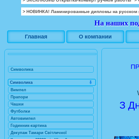
> НОВИНКА! Ламинированные дипломы на русском 
На наших под
Главная
О компании
ПР
Символика
Символика
Вимпел
Прапори
З Д
Чашки
Футболки
Автовимпел
Годинник-картина
Декупаж Тамари Світличної