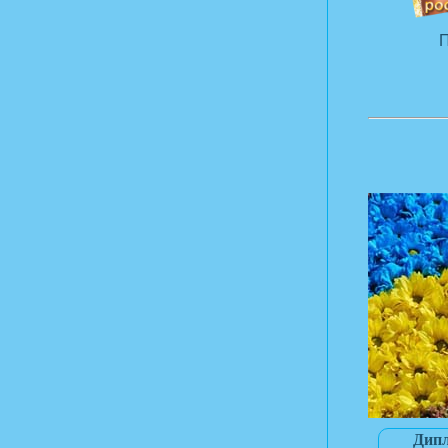
П
Дипл