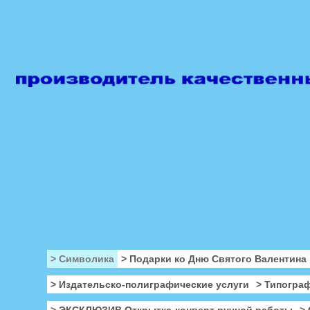
> Символика
> Подарки ко Дню Святого Валентина
> Издательско-полиграфические услуги
> Типогра
> ЭКСКЛЮЗИВ Открытка-конверт ручной работы
>