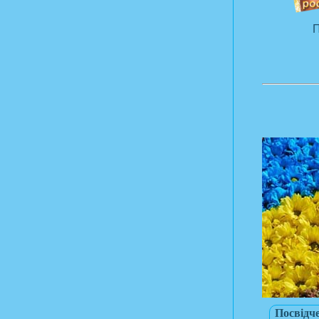
П
Посвідч