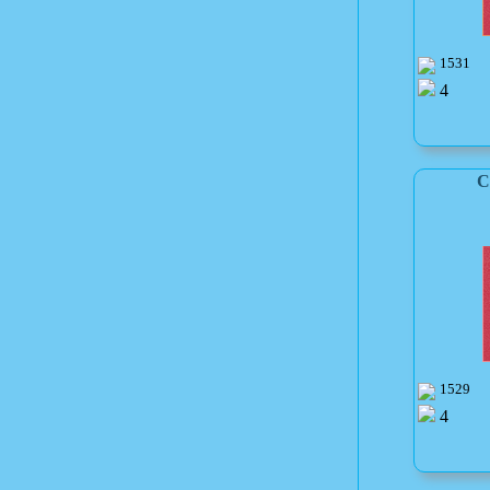
1531
4
С
1529
4