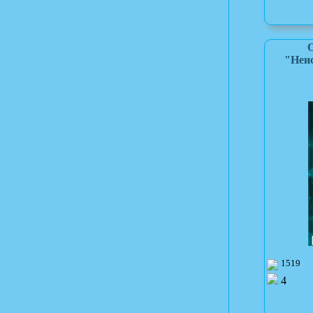
О
"Неи
1519
4