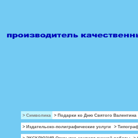
> Символика
> Подарки ко Дню Святого Валентина
> Издательско-полиграфические услуги
> Типогра
> ЭКСКЛЮЗИВ Открытка-конверт ручной работы
>