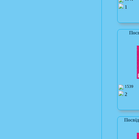
1
Посв
1539
2
Посвід