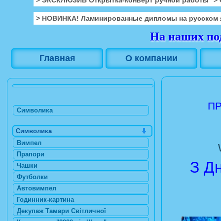
> НОВИНКА! Ламинированные дипломы на русском 
На наших под
Главная
О компании
ПР
Символика
Символика
Вимпел
Прапори
З Д
Чашки
Футболки
Автовимпел
Годинник-картина
Декупаж Тамари Світличної