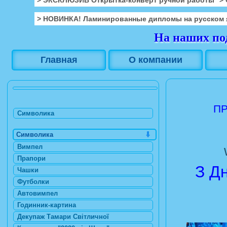
> НОВИНКА! Ламинированные дипломы на русском 
На наших под
Главная
О компании
ПР
Символика
Символика
Вимпел
Прапори
З Д
Чашки
Футболки
Автовимпел
Годинник-картина
Декупаж Тамари Світличної