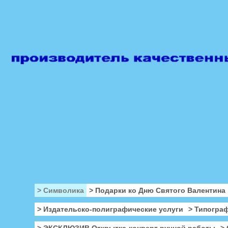
> Символика
> Подарки ко Дню Святого Валентина
> Издательско-полиграфические услуги
> Типогра
> ЭКСКЛЮЗИВ Открытка-конверт ручной работы
>