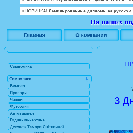
> НОВИНКА! Ламинированные дипломы на русском 
На наших под
Главная
О компании
ПР
Символика
Символика
Вимпел
Прапори
З Д
Чашки
Футболки
Автовимпел
Годинник-картина
Декупаж Тамари Світличної