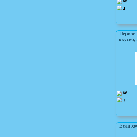
88
4
Первое 
вкусно, 
86
3
Если хо