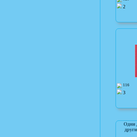
2
116
3
Одни 
други