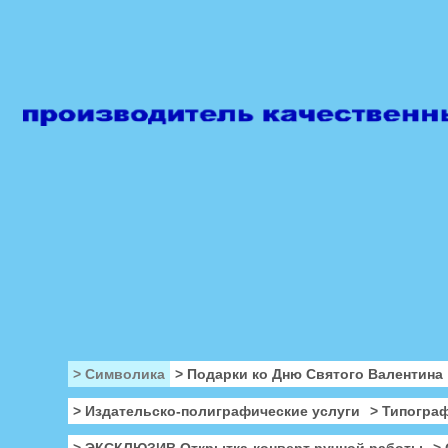
> Символика
> Подарки ко Дню Святого Валентина
> Издательско-полиграфические услуги
> Типогра
> ЭКСКЛЮЗИВ Открытка-конверт ручной работы
>