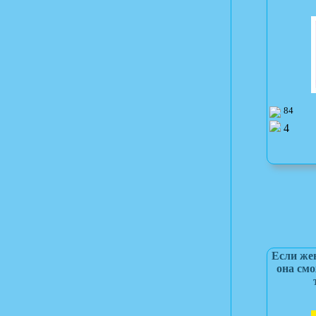
84
4
Если жен
она смо