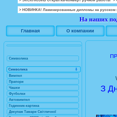
> НОВИНКА! Ламинированные дипломы на русском 
На наших под
Главная
О компании
ПР
Символика
Символика
Вимпел
Прапори
З Д
Чашки
Футболки
Автовимпел
Годинник-картина
Декупаж Тамари Світличної