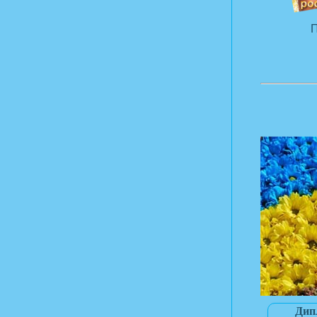
П
Дип