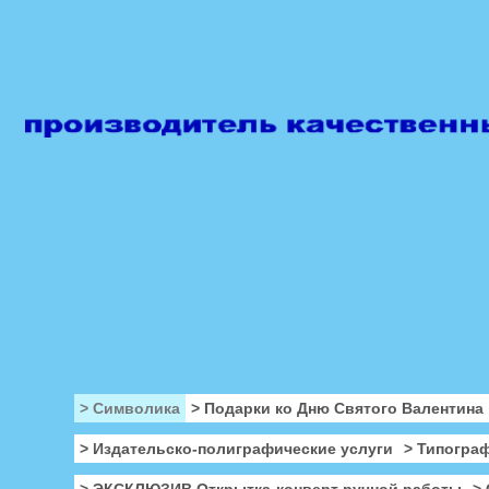
> Символика
> Подарки ко Дню Святого Валентина
> Издательско-полиграфические услуги
> Типогра
> ЭКСКЛЮЗИВ Открытка-конверт ручной работы
>