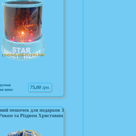
дуемая
75,00
грн.
ая цена:
ний мешочек для подарков З
Роком та Рiздвом Христовим