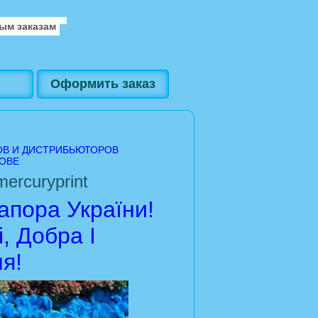
ым заказам
Оформить заказ
ОВ И ДИСТРИБЬЮТОРОВ
ОВЕ
ercuryprint
пора України!
, Добра І
я!