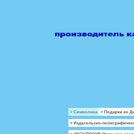
> Символика
> Подарки ко Д
> Издательско-полиграфичес
> ЭКСКЛЮЗИВ Открытка-конв