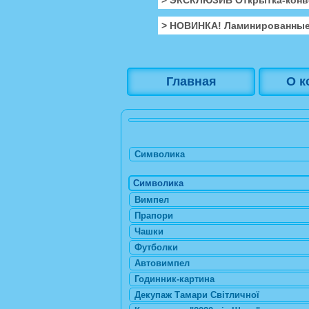
> НОВИНКА! Ламинированные
Главная
О к
Символика
Символика
Вимпел
Прапори
Чашки
Футболки
Автовимпел
Годинник-картина
Декупаж Тамари Світличної