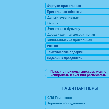
Фартуки прикольные
Прикольные обложки
Деньги сувенирные
Вымпел
Этикетка на бутылку
Доска кухонная декоративная
Мини-Книжечка прикольная
Разное
Тематические подарки
Подарки к праздникам
Показать приколы списком, можно
копировать в exel или распечатать
НАШИ ПАРТНЕРЫ
СПД Гринченко
Торговое оборудование