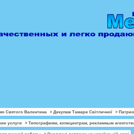
ню Святого Валентина
> Декупаж Тамари Світличної
> Патри
кие услуги
> Типографиям, копицентрам, рекламным агентств
ерт ручной работы
> Оновлені дипломи на українській мові