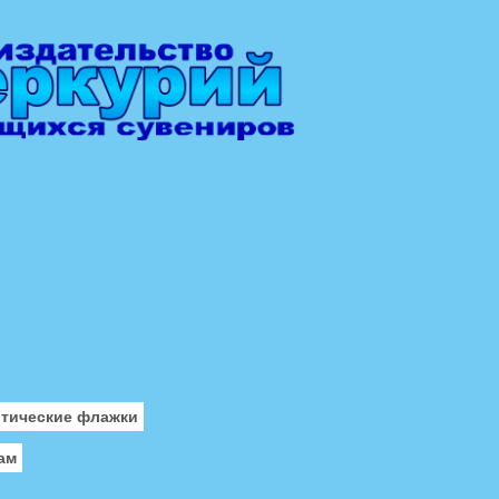
отические флажки
ам