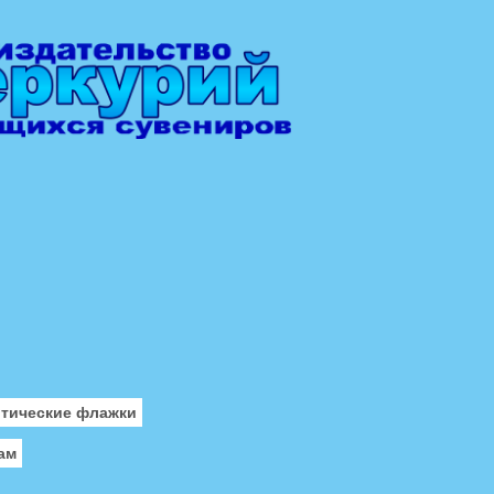
отические флажки
ам