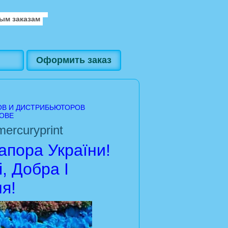
ым заказам
Оформить заказ
ОВ И ДИСТРИБЬЮТОРОВ
ОВЕ
ercuryprint
пора України!
, Добра І
я!