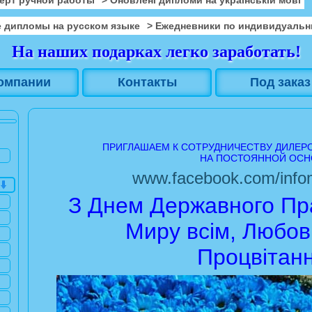
 дипломы на русском языке
> Ежедневники по индивидуальн
На наших подарках легко заработать!
омпании
Контакты
Под заказ
ПРИГЛАШАЕМ К СОТРУДНИЧЕСТВУ ДИЛЕР
НА ПОСТОЯННОЙ ОСН
www.facebook.com/infom
З Днем Державного Пра
Миру всім, Любові
Процвітанн