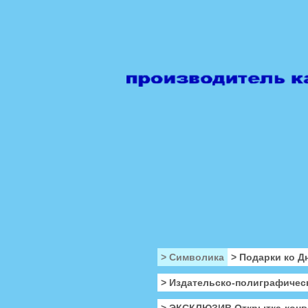
> Символика
> Подарки ко Д
> Издательско-полиграфичес
> ЭКСКЛЮЗИВ Открытка-конв