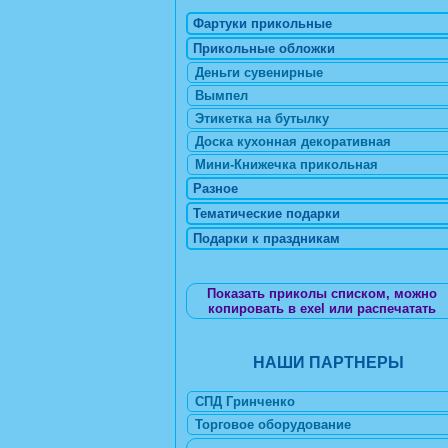
Фартуки прикольные
Прикольные обложки
Деньги сувенирные
Вымпел
Этикетка на бутылку
Доска кухонная декоративная
Мини-Книжечка прикольная
Разное
Тематические подарки
Подарки к праздникам
Показать приколы списком, можно
копировать в exel или распечатать
НАШИ ПАРТНЕРЫ
СПД Гринченко
Торговое оборудование