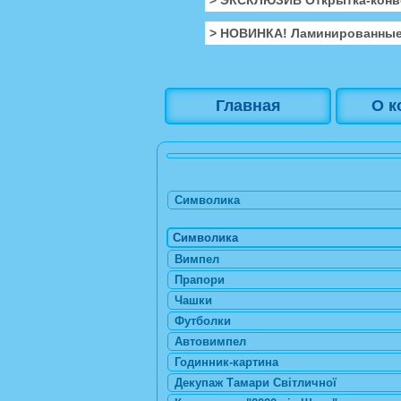
> НОВИНКА! Ламинированные
Главная
О к
Символика
Символика
Вимпел
Прапори
Чашки
Футболки
Автовимпел
Годинник-картина
Декупаж Тамари Світличної