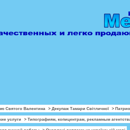
ню Святого Валентина
> Декупаж Тамари Світличної
> Патри
кие услуги
> Типографиям, копицентрам, рекламным агентств
ерт ручной работы
> Оновлені дипломи на українській мові