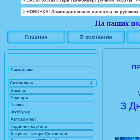
> НОВИНКА! Ламинированные дипломы на русском 
На наших под
Главная
О компании
ПР
Символика
Символика
Вимпел
Прапори
З Д
Чашки
Футболки
Автовимпел
Годинник-картина
Декупаж Тамари Світличної