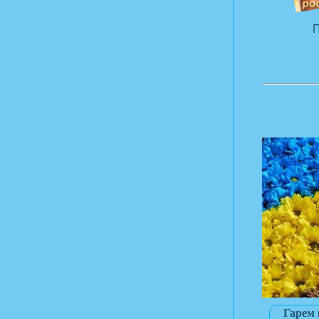
П
Гарем 