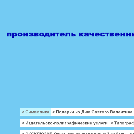
> Символика
> Подарки ко Дню Святого Валентина
> Издательско-полиграфические услуги
> Типогра
> ЭКСКЛЮЗИВ Открытка-конверт ручной работы
>