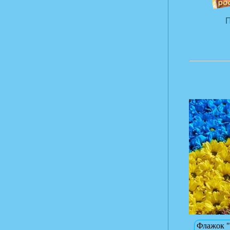
П
Флажок "