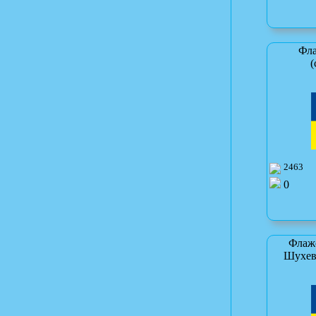
Фла
(
2463
0
Флажо
Шухев