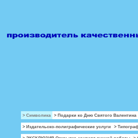
> Символика
> Подарки ко Дню Святого Валентина
> Издательско-полиграфические услуги
> Типогра
> ЭКСКЛЮЗИВ Открытка-конверт ручной работы
>