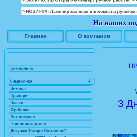
> НОВИНКА! Ламинированные дипломы на русском 
На наших под
Главная
О компании
ПР
Символика
Символика
Вимпел
Прапори
З Д
Чашки
Футболки
Автовимпел
Годинник-картина
Декупаж Тамари Світличної