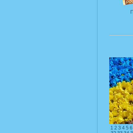
П
1
2
3
4
5
6