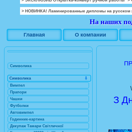
> НОВИНКА! Ламинированные дипломы на русском 
На наших под
Главная
О компании
ПР
Символика
Символика
Вимпел
Прапори
З Д
Чашки
Футболки
Автовимпел
Годинник-картина
Декупаж Тамари Світличної