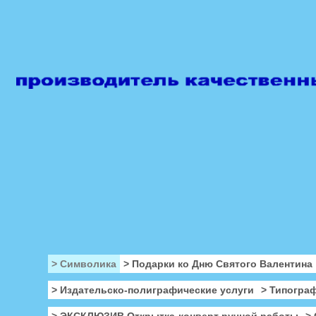
> Символика
> Подарки ко Дню Святого Валентина
> Издательско-полиграфические услуги
> Типогра
> ЭКСКЛЮЗИВ Открытка-конверт ручной работы
>