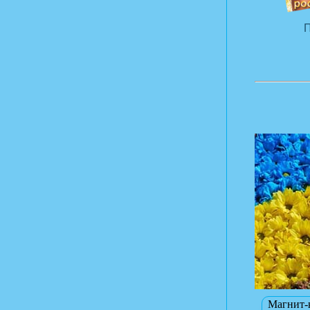
П
Магнит-