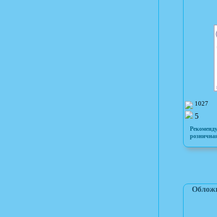
1027
5
Рекоменд
розничная
Обложк