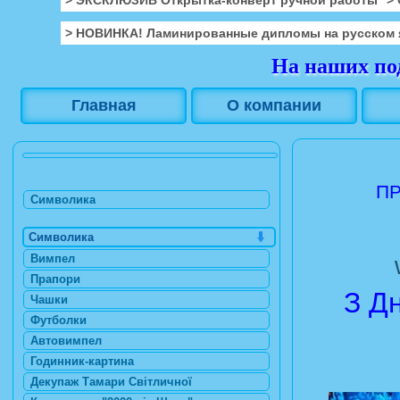
> НОВИНКА! Ламинированные дипломы на русском 
На наших под
Главная
О компании
ПР
Символика
Символика
Вимпел
Прапори
З Д
Чашки
Футболки
Автовимпел
Годинник-картина
Декупаж Тамари Світличної