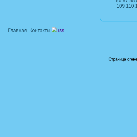
86
87
88
109
110
Главная
Контакты
rss
Страница сгене