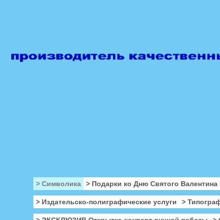
> Символика
> Подарки ко Дню Святого Валентина
> Издательско-полиграфические услуги
> Типогра
> ЭКСКЛЮЗИВ Открытка-конверт ручной работы
>