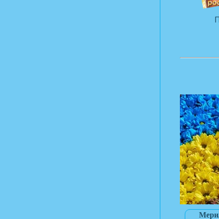
П
Мерил